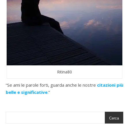
Ritina80
“Se ami le parole forti, guarda anche le nostre
citazioni più
belle e significative
.
”
Cerca