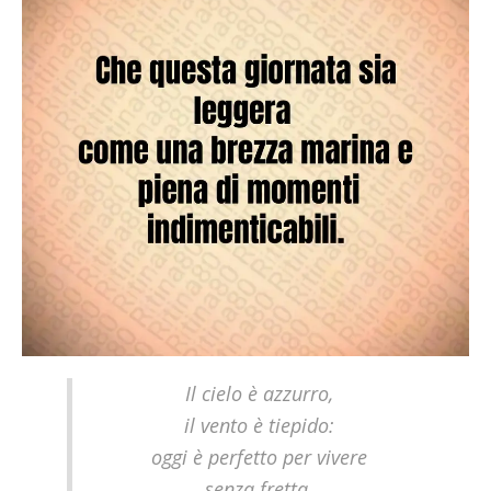
Il cielo è azzurro,
il vento è tiepido:
oggi è perfetto per vivere
senza fretta.