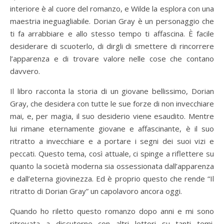
interiore è al cuore del romanzo, e Wilde la esplora con una
maestria ineguagliabile. Dorian Gray è un personaggio che
ti fa arrabbiare e allo stesso tempo ti affascina. È facile
desiderare di scuoterlo, di dirgli di smettere di rincorrere
l’apparenza e di trovare valore nelle cose che contano
davvero.
Il libro racconta la storia di un giovane bellissimo, Dorian
Gray, che desidera con tutte le sue forze di non invecchiare
mai, e, per magia, il suo desiderio viene esaudito. Mentre
lui rimane eternamente giovane e affascinante, è il suo
ritratto a invecchiare e a portare i segni dei suoi vizi e
peccati. Questo tema, così attuale, ci spinge a riflettere su
quanto la società moderna sia ossessionata dall’apparenza
e dall’eterna giovinezza. Ed è proprio questo che rende “Il
ritratto di Dorian Gray” un capolavoro ancora oggi.
Quando ho riletto questo romanzo dopo anni e mi sono
ritrovata a discuterne con altri lettori su tanti temi.