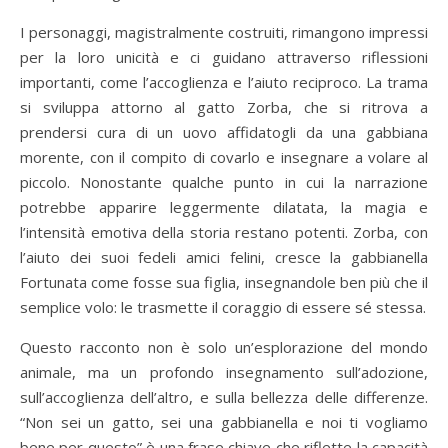
I personaggi, magistralmente costruiti, rimangono impressi
per la loro unicità e ci guidano attraverso riflessioni
importanti, come l’accoglienza e l’aiuto reciproco. La trama
si sviluppa attorno al gatto Zorba, che si ritrova a
prendersi cura di un uovo affidatogli da una gabbiana
morente, con il compito di covarlo e insegnare a volare al
piccolo. Nonostante qualche punto in cui la narrazione
potrebbe apparire leggermente dilatata, la magia e
l’intensità emotiva della storia restano potenti. Zorba, con
l’aiuto dei suoi fedeli amici felini, cresce la gabbianella
Fortunata come fosse sua figlia, insegnandole ben più che il
semplice volo: le trasmette il coraggio di essere sé stessa.
Questo racconto non è solo un’esplorazione del mondo
animale, ma un profondo insegnamento sull’adozione,
sull’accoglienza dell’altro, e sulla bellezza delle differenze.
“Non sei un gatto, sei una gabbianella e noi ti vogliamo
bene per questo” è una frase chiave che riflette la capacità