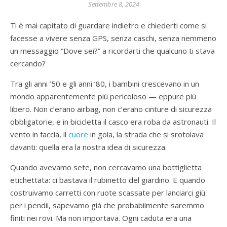
Settembre 8, 2024
Ti è mai capitato di guardare indietro e chiederti come si
facesse a vivere senza GPS, senza caschi, senza nemmeno
un messaggio “Dove sei?” a ricordarti che qualcuno ti stava
cercando?
Tra gli anni ’50 e gli anni ’80, i bambini crescevano in un
mondo apparentemente più pericoloso — eppure più
libero. Non c’erano airbag, non c’erano cinture di sicurezza
obbligatorie, e in bicicletta il casco era roba da astronauti. Il
vento in faccia, il
cuore
in gola, la strada che si srotolava
davanti: quella era la nostra idea di sicurezza.
Quando avevamo sete, non cercavamo una bottiglietta
etichettata: ci bastava il rubinetto del giardino. E quando
costruivamo carretti con ruote scassate per lanciarci giù
per i pendii, sapevamo già che probabilmente saremmo
finiti nei rovi. Ma non importava. Ogni caduta era una