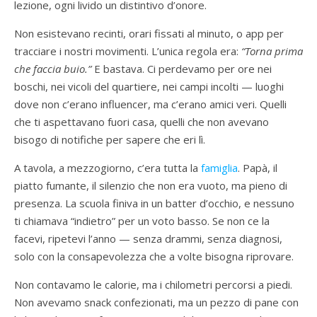
lezione, ogni livido un distintivo d’onore.
Non esistevano recinti, orari fissati al minuto, o app per
tracciare i nostri movimenti. L’unica regola era:
“Torna prima
che faccia buio.”
E bastava. Ci perdevamo per ore nei
boschi, nei vicoli del quartiere, nei campi incolti — luoghi
dove non c’erano influencer, ma c’erano amici veri. Quelli
che ti aspettavano fuori casa, quelli che non avevano
bisogo di notifiche per sapere che eri lì.
A tavola, a mezzogiorno, c’era tutta la
famiglia
. Papà, il
piatto fumante, il silenzio che non era vuoto, ma pieno di
presenza. La scuola finiva in un batter d’occhio, e nessuno
ti chiamava “indietro” per un voto basso. Se non ce la
facevi, ripetevi l’anno — senza drammi, senza diagnosi,
solo con la consapevolezza che a volte bisogna riprovare.
Non contavamo le calorie, ma i chilometri percorsi a piedi.
Non avevamo snack confezionati, ma un pezzo di pane con