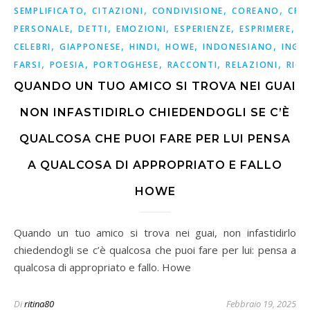
,
,
,
,
SEMPLIFICATO
CITAZIONI
CONDIVISIONE
COREANO
CRE
,
,
,
,
,
PERSONALE
DETTI
EMOZIONI
ESPERIENZE
ESPRIMERE
F
,
,
,
,
,
CELEBRI
GIAPPONESE
HINDI
HOWE
INDONESIANO
INGL
,
,
,
,
,
FARSI
POESIA
PORTOGHESE
RACCONTI
RELAZIONI
RICO
QUANDO UN TUO AMICO SI TROVA NEI GUAI
NON INFASTIDIRLO CHIEDENDOGLI SE C’È
QUALCOSA CHE PUOI FARE PER LUI PENSA
A QUALCOSA DI APPROPRIATO E FALLO
HOWE
Quando un tuo amico si trova nei guai, non infastidirlo
chiedendogli se c’è qualcosa che puoi fare per lui: pensa a
qualcosa di appropriato e fallo. Howe
Di
ritina80
Febbraio 19, 2025