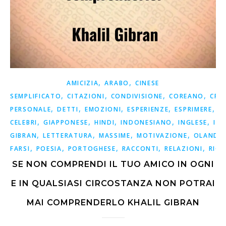
,
,
AMICIZIA
ARABO
CINESE
,
,
,
,
SEMPLIFICATO
CITAZIONI
CONDIVISIONE
COREANO
CRE
,
,
,
,
,
PERSONALE
DETTI
EMOZIONI
ESPERIENZE
ESPRIMERE
F
,
,
,
,
,
CELEBRI
GIAPPONESE
HINDI
INDONESIANO
INGLESE
ISP
,
,
,
,
GIBRAN
LETTERATURA
MASSIME
MOTIVAZIONE
OLANDE
,
,
,
,
,
FARSI
POESIA
PORTOGHESE
RACCONTI
RELAZIONI
RICO
SE NON COMPRENDI IL TUO AMICO IN OGNI
E IN QUALSIASI CIRCOSTANZA NON POTRAI
MAI COMPRENDERLO KHALIL GIBRAN