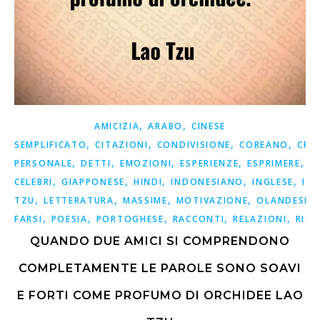
,
,
AMICIZIA
ARABO
CINESE
,
,
,
,
SEMPLIFICATO
CITAZIONI
CONDIVISIONE
COREANO
CRE
,
,
,
,
,
PERSONALE
DETTI
EMOZIONI
ESPERIENZE
ESPRIMERE
F
,
,
,
,
,
CELEBRI
GIAPPONESE
HINDI
INDONESIANO
INGLESE
ISP
,
,
,
,
,
TZU
LETTERATURA
MASSIME
MOTIVAZIONE
OLANDESE
,
,
,
,
,
FARSI
POESIA
PORTOGHESE
RACCONTI
RELAZIONI
RICO
QUANDO DUE AMICI SI COMPRENDONO
COMPLETAMENTE LE PAROLE SONO SOAVI
E FORTI COME PROFUMO DI ORCHIDEE LAO