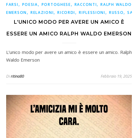
,
,
,
,
FARSI
POESIA
PORTOGHESE
RACCONTI
RALPH WALDO
,
,
,
,
,
EMERSON
RELAZIONI
RICORDI
RIFLESSIONI
RUSSO
SAG
L’UNICO MODO PER AVERE UN AMICO È
ESSERE UN AMICO RALPH WALDO EMERSON
L’unico modo per avere un amico è essere un amico. Ralph
Waldo Emerson
Di
ritina80
Febbraio 19, 2025