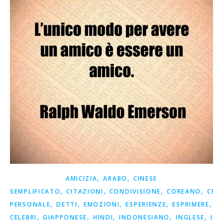
,
,
AMICIZIA
ARABO
CINESE
,
,
,
,
SEMPLIFICATO
CITAZIONI
CONDIVISIONE
COREANO
CRE
,
,
,
,
,
PERSONALE
DETTI
EMOZIONI
ESPERIENZE
ESPRIMERE
F
,
,
,
,
,
CELEBRI
GIAPPONESE
HINDI
INDONESIANO
INGLESE
ISP