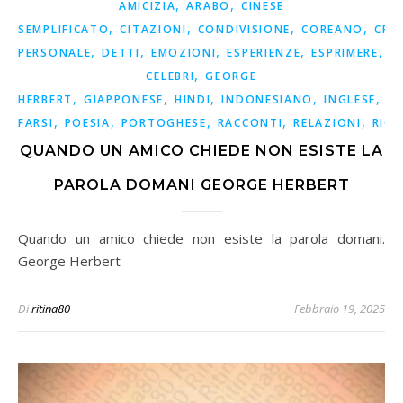
,
,
AMICIZIA
ARABO
CINESE
,
,
,
,
SEMPLIFICATO
CITAZIONI
CONDIVISIONE
COREANO
CRE
,
,
,
,
,
PERSONALE
DETTI
EMOZIONI
ESPERIENZE
ESPRIMERE
F
,
CELEBRI
GEORGE
,
,
,
,
,
HERBERT
GIAPPONESE
HINDI
INDONESIANO
INGLESE
IS
,
,
,
,
,
FARSI
POESIA
PORTOGHESE
RACCONTI
RELAZIONI
RICO
QUANDO UN AMICO CHIEDE NON ESISTE LA
PAROLA DOMANI GEORGE HERBERT
Quando un amico chiede non esiste la parola domani.
George Herbert
Di
ritina80
Febbraio 19, 2025