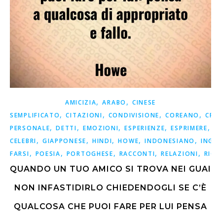
,
,
AMICIZIA
ARABO
CINESE
,
,
,
,
SEMPLIFICATO
CITAZIONI
CONDIVISIONE
COREANO
CRE
,
,
,
,
,
PERSONALE
DETTI
EMOZIONI
ESPERIENZE
ESPRIMERE
F
,
,
,
,
,
CELEBRI
GIAPPONESE
HINDI
HOWE
INDONESIANO
INGL
,
,
,
,
,
FARSI
POESIA
PORTOGHESE
RACCONTI
RELAZIONI
RICO
QUANDO UN TUO AMICO SI TROVA NEI GUAI
NON INFASTIDIRLO CHIEDENDOGLI SE C’È
QUALCOSA CHE PUOI FARE PER LUI PENSA