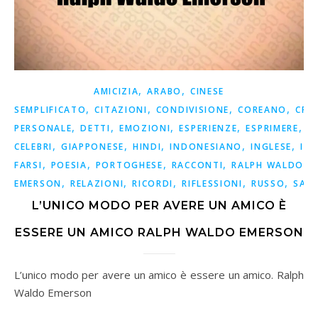
,
,
AMICIZIA
ARABO
CINESE
,
,
,
,
SEMPLIFICATO
CITAZIONI
CONDIVISIONE
COREANO
CRE
,
,
,
,
,
PERSONALE
DETTI
EMOZIONI
ESPERIENZE
ESPRIMERE
F
,
,
,
,
,
CELEBRI
GIAPPONESE
HINDI
INDONESIANO
INGLESE
ISP
,
,
,
,
FARSI
POESIA
PORTOGHESE
RACCONTI
RALPH WALDO
,
,
,
,
,
EMERSON
RELAZIONI
RICORDI
RIFLESSIONI
RUSSO
SAG
L’UNICO MODO PER AVERE UN AMICO È
ESSERE UN AMICO RALPH WALDO EMERSON
L’unico modo per avere un amico è essere un amico. Ralph
Waldo Emerson