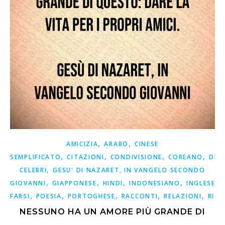
,
,
AMICIZIA
ARABO
CINESE
,
,
,
,
SEMPLIFICATO
CITAZIONI
CONDIVISIONE
COREANO
DET
,
CELEBRI
GESU' DI NAZARET, IN VANGELO SECONDO
,
,
,
,
,
GIOVANNI
GIAPPONESE
HINDI
INDONESIANO
INGLESE
,
,
,
,
,
FARSI
POESIA
PORTOGHESE
RACCONTI
RELAZIONI
RICO
NESSUNO HA UN AMORE PIÙ GRANDE DI