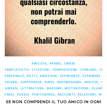
,
,
AMICIZIA
ARABO
CINESE
,
,
,
,
SEMPLIFICATO
CITAZIONI
CONDIVISIONE
COREANO
CRE
,
,
,
,
,
PERSONALE
DETTI
EMOZIONI
ESPERIENZE
ESPRIMERE
F
,
,
,
,
,
CELEBRI
GIAPPONESE
HINDI
INDONESIANO
INGLESE
ISP
,
,
,
,
GIBRAN
LETTERATURA
MASSIME
MOTIVAZIONE
OLANDE
,
,
,
,
,
FARSI
POESIA
PORTOGHESE
RACCONTI
RELAZIONI
RICO
SE NON COMPRENDI IL TUO AMICO IN OGNI