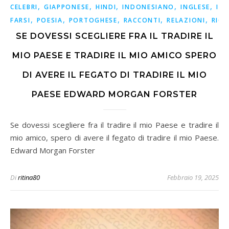
,
,
,
,
,
CELEBRI
GIAPPONESE
HINDI
INDONESIANO
INGLESE
ISP
,
,
,
,
,
FARSI
POESIA
PORTOGHESE
RACCONTI
RELAZIONI
RICO
SE DOVESSI SCEGLIERE FRA IL TRADIRE IL
MIO PAESE E TRADIRE IL MIO AMICO SPERO
DI AVERE IL FEGATO DI TRADIRE IL MIO
PAESE EDWARD MORGAN FORSTER
Se dovessi scegliere fra il tradire il mio Paese e tradire il
mio amico, spero di avere il fegato di tradire il mio Paese.
Edward Morgan Forster
Di
ritina80
Febbraio 19, 2025