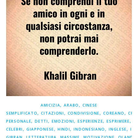
,
,
AMICIZIA
ARABO
CINESE
,
,
,
,
SEMPLIFICATO
CITAZIONI
CONDIVISIONE
COREANO
CRE
,
,
,
,
,
PERSONALE
DETTI
EMOZIONI
ESPERIENZE
ESPRIMERE
F
,
,
,
,
,
CELEBRI
GIAPPONESE
HINDI
INDONESIANO
INGLESE
ISP
,
,
,
,
GIBRAN
LETTERATURA
MASSIME
MOTIVAZIONE
OLANDE