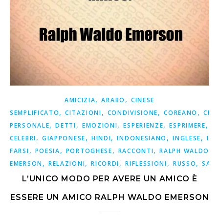
,
,
AMICIZIA
ARABO
CINESE
,
,
,
,
SEMPLIFICATO
CITAZIONI
CONDIVISIONE
COREANO
CRE
,
,
,
,
,
PERSONALE
DETTI
EMOZIONI
ESPERIENZE
ESPRIMERE
F
,
,
,
,
,
CELEBRI
GIAPPONESE
HINDI
INDONESIANO
INGLESE
ISP
,
,
,
,
FARSI
POESIA
PORTOGHESE
RACCONTI
RALPH WALDO
,
,
,
,
,
EMERSON
RELAZIONI
RICORDI
RIFLESSIONI
RUSSO
SAG
L’UNICO MODO PER AVERE UN AMICO È
ESSERE UN AMICO RALPH WALDO EMERSON