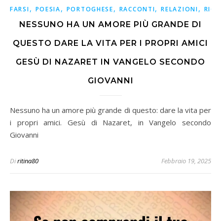
,
,
,
,
,
FARSI
POESIA
PORTOGHESE
RACCONTI
RELAZIONI
RICO
NESSUNO HA UN AMORE PIÙ GRANDE DI
QUESTO DARE LA VITA PER I PROPRI AMICI
GESÙ DI NAZARET IN VANGELO SECONDO
GIOVANNI
Nessuno ha un amore più grande di questo: dare la vita per
i propri amici. Gesù di Nazaret, in Vangelo secondo
Giovanni
Di
ritina80
Febbraio 19, 2025