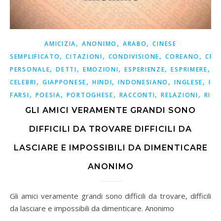
,
,
,
AMICIZIA
ANONIMO
ARABO
CINESE
,
,
,
,
SEMPLIFICATO
CITAZIONI
CONDIVISIONE
COREANO
CRE
,
,
,
,
,
PERSONALE
DETTI
EMOZIONI
ESPERIENZE
ESPRIMERE
F
,
,
,
,
,
CELEBRI
GIAPPONESE
HINDI
INDONESIANO
INGLESE
ISP
,
,
,
,
,
FARSI
POESIA
PORTOGHESE
RACCONTI
RELAZIONI
RICO
GLI AMICI VERAMENTE GRANDI SONO
DIFFICILI DA TROVARE DIFFICILI DA
LASCIARE E IMPOSSIBILI DA DIMENTICARE
ANONIMO
Gli amici veramente grandi sono difficili da trovare, difficili
da lasciare e impossibili da dimenticare. Anonimo