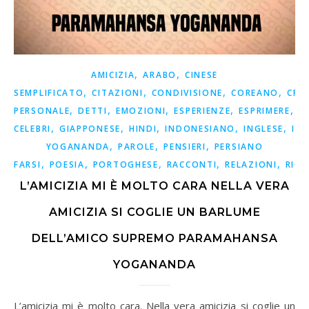
,
,
AMICIZIA
ARABO
CINESE
,
,
,
,
SEMPLIFICATO
CITAZIONI
CONDIVISIONE
COREANO
CRE
,
,
,
,
,
PERSONALE
DETTI
EMOZIONI
ESPERIENZE
ESPRIMERE
F
,
,
,
,
,
CELEBRI
GIAPPONESE
HINDI
INDONESIANO
INGLESE
ISP
,
,
,
YOGANANDA
PAROLE
PENSIERI
PERSIANO
,
,
,
,
,
FARSI
POESIA
PORTOGHESE
RACCONTI
RELAZIONI
RICO
L’AMICIZIA MI È MOLTO CARA NELLA VERA
AMICIZIA SI COGLIE UN BARLUME
DELL’AMICO SUPREMO PARAMAHANSA
YOGANANDA
L’amicizia mi è molto cara. Nella vera amicizia si coglie un