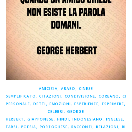
,
,
AMICIZIA
ARABO
CINESE
,
,
,
,
SEMPLIFICATO
CITAZIONI
CONDIVISIONE
COREANO
CRE
,
,
,
,
,
PERSONALE
DETTI
EMOZIONI
ESPERIENZE
ESPRIMERE
F
,
CELEBRI
GEORGE
,
,
,
,
,
HERBERT
GIAPPONESE
HINDI
INDONESIANO
INGLESE
IS
,
,
,
,
,
FARSI
POESIA
PORTOGHESE
RACCONTI
RELAZIONI
RICO