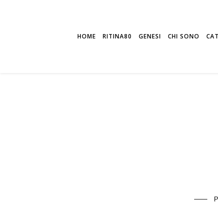
HOME
RITINA80
GENESI
CHI SONO
CA
P