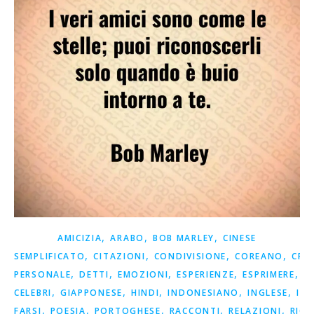
,
,
,
AMICIZIA
ARABO
BOB MARLEY
CINESE
,
,
,
,
SEMPLIFICATO
CITAZIONI
CONDIVISIONE
COREANO
CRE
,
,
,
,
,
PERSONALE
DETTI
EMOZIONI
ESPERIENZE
ESPRIMERE
F
,
,
,
,
,
CELEBRI
GIAPPONESE
HINDI
INDONESIANO
INGLESE
ISP
,
,
,
,
,
FARSI
POESIA
PORTOGHESE
RACCONTI
RELAZIONI
RICO