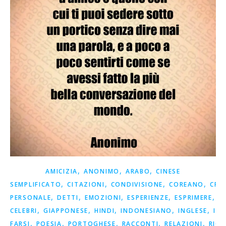
,
,
,
AMICIZIA
ANONIMO
ARABO
CINESE
,
,
,
,
SEMPLIFICATO
CITAZIONI
CONDIVISIONE
COREANO
CRE
,
,
,
,
,
PERSONALE
DETTI
EMOZIONI
ESPERIENZE
ESPRIMERE
F
,
,
,
,
,
CELEBRI
GIAPPONESE
HINDI
INDONESIANO
INGLESE
ISP
,
,
,
,
,
FARSI
POESIA
PORTOGHESE
RACCONTI
RELAZIONI
RICO