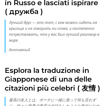
in Russo e lasciati ispirare
( дружба )
Лучший друг — это тот, с кем можно сидеть на
крыльце и не говорить ни слова, и постепенно
почувствовать, что у вас был лучший разговор в
мире.
Анонимный
Esplora la traduzione in
Giapponese di una delle
citazioni più celebri ( 友情 )
最高の友人とは、ポーチに一緒に座って何も言わず
に、徐々に世界で最高の会話をしたような気分になれ