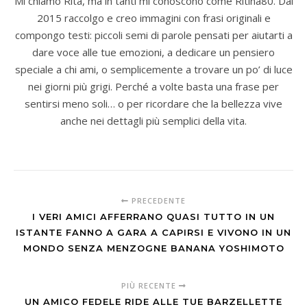
Mi chiamo Rita, ma in tanti mi conoscono come Ritina80. Dal
2015 raccolgo e creo immagini con frasi originali e
compongo testi: piccoli semi di parole pensati per aiutarti a
dare voce alle tue emozioni, a dedicare un pensiero
speciale a chi ami, o semplicemente a trovare un po’ di luce
nei giorni più grigi. Perché a volte basta una frase per
sentirsi meno soli… o per ricordare che la bellezza vive
anche nei dettagli più semplici della vita.
PRECEDENTE
I VERI AMICI AFFERRANO QUASI TUTTO IN UN
ISTANTE FANNO A GARA A CAPIRSI E VIVONO IN UN
MONDO SENZA MENZOGNE BANANA YOSHIMOTO
PIÙ RECENTE
UN AMICO FEDELE RIDE ALLE TUE BARZELLETTE