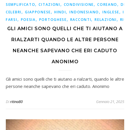
,
,
,
,
SEMPLIFICATO
CITAZIONI
CONDIVISIONE
COREANO
DET
,
,
,
,
,
CELEBRI
GIAPPONESE
HINDI
INDONESIANO
INGLESE
ISP
,
,
,
,
,
FARSI
POESIA
PORTOGHESE
RACCONTI
RELAZIONI
RICO
GLI AMICI SONO QUELLI CHE TI AIUTANO A
RIALZARTI QUANDO LE ALTRE PERSONE
NEANCHE SAPEVANO CHE ERI CADUTO
ANONIMO
Gli amici sono quelli che ti aiutano a rialzarti, quando le altre
persone neanche sapevano che eri caduto. Anonimo
Di
ritina80
Gennaio 21, 2025