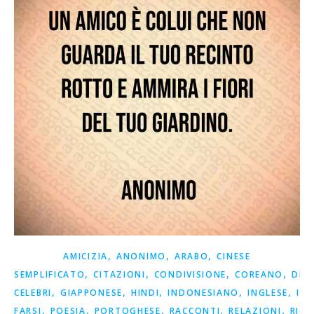
,
,
,
AMICIZIA
ANONIMO
ARABO
CINESE
,
,
,
,
SEMPLIFICATO
CITAZIONI
CONDIVISIONE
COREANO
DET
,
,
,
,
,
CELEBRI
GIAPPONESE
HINDI
INDONESIANO
INGLESE
ISP
,
,
,
,
,
FARSI
POESIA
PORTOGHESE
RACCONTI
RELAZIONI
RICO