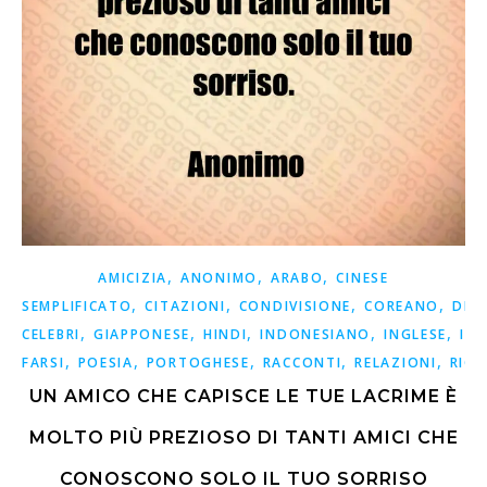
,
,
,
AMICIZIA
ANONIMO
ARABO
CINESE
,
,
,
,
SEMPLIFICATO
CITAZIONI
CONDIVISIONE
COREANO
DET
,
,
,
,
,
CELEBRI
GIAPPONESE
HINDI
INDONESIANO
INGLESE
ISP
,
,
,
,
,
FARSI
POESIA
PORTOGHESE
RACCONTI
RELAZIONI
RICO
UN AMICO CHE CAPISCE LE TUE LACRIME È
MOLTO PIÙ PREZIOSO DI TANTI AMICI CHE
CONOSCONO SOLO IL TUO SORRISO